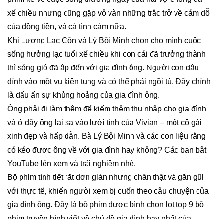
xế chiều nhưng cũng gặp vô vàn những trắc trở về cám dỗ
của đồng tiền, và cả tình cảm nữa.
Khi Lương Lạc Côn và Lý Bội Minh chọn cho mình cuộc
sống hưởng lạc tuổi xế chiều khi con cái đã trưởng thành
thì sóng gió đã ập đến với gia đình ông. Người con dâu
dính vào một vụ kiện tụng và có thể phải ngồi tù. Đây chính
là dấu ấn sự khủng hoảng của gia đình ông.
Ông phải đi làm thêm để kiếm thêm thu nhập cho gia đình
và ở đây ông lại sa vào lưới tình của Vivian – một cô gái
xinh đẹp và hấp dẫn. Bà Lý Bội Minh và các con liệu rằng
có kéo được ông về với gia đình hay không? Các bạn bật
YouTube lên xem và trải nghiệm nhé.
Bộ phim tình tiết rất đơn giản nhưng chân thật và gần gũi
với thực tế, khiến người xem bị cuốn theo câu chuyện của
gia đình ông. Đây là bộ phim được bình chọn lọt top 9 bộ
phim truyền hình viết về chủ đề gia đình hay nhất của