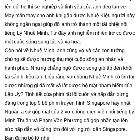
tên đổi họ thì sự nghiệp và tình yêu của anh đều tan vỡ.
May mắn thay cho anh khi gặp được Nhuệ Kiệt, người này
không ngần ngại giúp đỡ anh trở thành một tài phiệt nổi
tiếng Lý Nhuệ Minh. Từ đây anh nghiễm nhiên trở có được
một cuộc sống sung túc và xa hoa.
Còn nói về Nhuệ Minh, anh cùng vợ và các con tưởng
chừng sẽ được hưởng thụ một cuộc sống an nhàn và
hạnh phúc. Nhưng chẳng ngờ được sóng gió ập đến khối
tài sản bị tiêu tan. Liệu rằng vợ chồng Nhuệ Minh có tìm lại
được những gì đã mất và lật được bộ mặt nham hiểm của
Lập Uy? Tình tiết của phim rất lôi cuốn và hấp dẫn xứng
đáng trong
top 9
bộ phim truyền hình Singapore
hay nhất.
Ngoài ra sự góp mặt của 2 vợ chồng diễn viên nổi tiếng Lý
Minh Thuận và Phạm Văn Phương đã góp phần tạo lên
sức hấp dẫn vô cùng lớn đối với người dân Singapore.
Bạn đừng bỏ lỡ nhé.