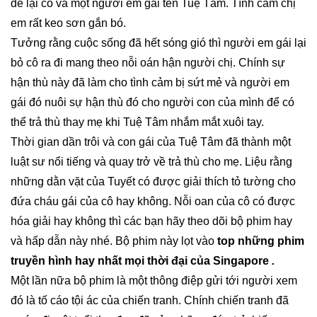
để lại cô và một người em gái tên Tuệ Tâm. Tình cảm chị
em rất keo sơn gắn bó.
Tưởng rằng cuộc sống đã hết sóng gió thì người em gái lại
bỏ cô ra đi mang theo nỗi oán hận người chị. Chính sự
hận thù này đã làm cho tình cảm bị sứt mẻ và người em
gái đó nuôi sự hận thù đó cho người con của mình để có
thể trả thù thay mẹ khi Tuệ Tâm nhắm mắt xuôi tay.
Thời gian dần trôi và con gái của Tuệ Tâm đã thành một
luật sư nổi tiếng và quay trở về trả thù cho mẹ. Liệu rằng
những dằn vặt của Tuyết có được giải thích tỏ tường cho
đứa cháu gái của cô hay không. Nỗi oan của cô có được
hóa giải hay không thì các bạn hãy theo dõi bộ phim hay
và hấp dẫn này nhé. Bộ phim này lọt vào
top những phim
truyền hình hay nhất mọi thời đại của Singapore
.
Một lần nữa bộ phim là một thông điệp gửi tới người xem
đó là tố cáo tội ác của chiến tranh. Chính chiến tranh đã