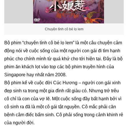
Chuyện tình cô bé lọ lem
Bộ phim “chuyện tình cô bé lọ lem” là một câu chuyện cảm
động nói về cuộc sống của một người con gái đi tìm hạnh
phúc cho chính mình từ quá khứ cho tới hiện tại. Đây là bộ
phim ăn khách lọt vào top các
bộ
phim truyền hình của
Singapore
hay nhất năm 2008.
Bộ phim kể về cuộc đời Cúc Hương – người con gái xinh
đẹp sinh ra trong một gia đình rất giàu có. Nhưng trớ trêu
cô chỉ là con của vợ lẽ. Một cuộc sống đầy bất hạnh bởi vì
cô sinh ra đã là một cô gái tật nguyền. Cô mắc phải căn
bệnh câm điếc bẩm sinh. Cô phải sống trong cảnh khinh rẻ
của người đời.