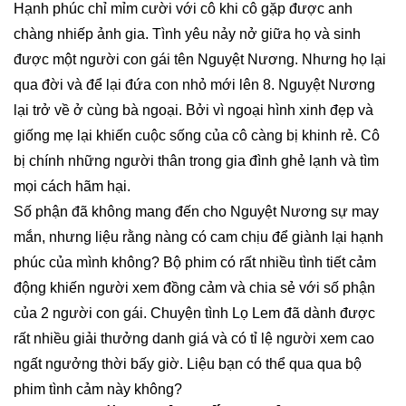
Hạnh phúc chỉ mỉm cười với cô khi cô gặp được anh
chàng nhiếp ảnh gia. Tình yêu nảy nở giữa họ và sinh
được một người con gái tên Nguyệt Nương. Nhưng họ lại
qua đời và để lại đứa con nhỏ mới lên 8. Nguyệt Nương
lại trở về ở cùng bà ngoại. Bởi vì ngoại hình xinh đẹp và
giống mẹ lại khiến cuộc sống của cô càng bị khinh rẻ. Cô
bị chính những người thân trong gia đình ghẻ lạnh và tìm
mọi cách hãm hại.
Số phận đã không mang đến cho Nguyệt Nương sự may
mắn, nhưng liệu rằng nàng có cam chịu để giành lại hạnh
phúc của mình không? Bộ phim có rất nhiều tình tiết cảm
động khiến người xem đồng cảm và chia sẻ với số phận
của 2 người con gái. Chuyện tình Lọ Lem đã dành được
rất nhiều giải thưởng danh giá và có tỉ lệ người xem cao
ngất ngưởng thời bấy giờ. Liệu bạn có thể qua qua bộ
phim tình cảm này không?