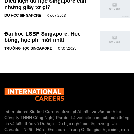
Điều kiện du học Singapore cần
những giấy tờ gì?
DU HỌC SINGAPORE
07/07/2023
Đại học LSBF Singapore: Học
bổng, học phí mới nhất
TRƯỜNG HỌC SINGAPORE
07/07/2023
International Student Careers được phát triển và vận hành bởi
Công ty TNHH Công Nghệ Pareto. Là website cung cấp các thông
tin và kiến thức về Du học - Du học nghề các thị trường: Úc -
Canada - Nhật - Hàn - Đài Loan - Trung Quốc, giúp học sinh, sinh