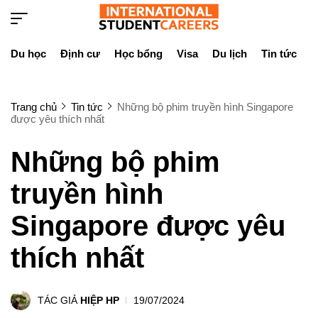
Du học
Định cư
Học bổng
Visa
Du lịch
Tin tức
D
Trang chủ
Tin tức
Những bộ phim truyền hình Singapore
được yêu thích nhất
Những bộ phim
truyền hình
Singapore được yêu
thích nhất
TÁC GIẢ
HIỆP HP
19/07/2024