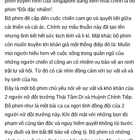
phim truyền hình của Singapore
đáng xem nhất chính là bộ
phim “Đội đặc nhiệm”.
Bộ phim đề cập đến cuộc chiến cam go và quyết liệt giữa
cái thiện và cái ác. Chính sự mâu thuẫn này đã tạo lên
nhưng tình tiết hết sức kịch tính và li kì. Mặt khác bộ phim
còn muốn truyền tới khán giả một thông điệp đó là: Muốn
mọi người hiểu hơn về cuộc sống trong quân ngũ của
những người chiến sĩ công an có nhiệm vụ bảo vệ an ninh
trật tự xã hội. Từ đó có cái nhìn đồng cảm với sự vất vả và
hy sinh của họ.
Đây là một bộ phim chủ yếu nói về sự vất vả khó khăn của
2 người nữ đội trưởng Thái Tâm Di và Huỳnh Chính Tiệp.
Bộ phim như là một bài ca ca ngợi tình đồng đội của 2
người nữ đội trưởng này. Khi đối mặt với những bọn tội
phạm vô cùng tàn độc và nguy hiểm quyết không lùi bước
truy đuổi và tìm bắt để bảo vệ công lý. Bộ phim có những