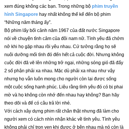
xem đúng không các bạn. Trong những
bộ
phim truyền
hình Singapore
hay nhất không thể kể đến bộ phim
“Những năm tháng ấy”.
Bộ phim lấy bối cảnh năm 1967 của đất nước Singapore
nói về chuyện tình cảm của đôi nam nữ. Tình yêu đã chớm
nở khi họ gặp nhau rồi yêu nhau. Cứ tưởng rằng họ sẽ
nuôi dưỡng mối tình đó đến hết cả cuộc đời. Nhưng không
cuộc đời đã vẽ lên những trở ngại, những sóng gió đã đẩy
2 số phận phải xa nhau. Mặc dù phải xa nhau như vậy
nhưng họ vẫn luôn mong cho người còn lại được sống
một cuộc sống hạnh phúc. Liệu rằng tình yêu đó có bị phai
mờ và họ không còn nhớ đến nhau hay không? Bạn hãy
theo dõi và để có câu trả lời nhé.
Với cách xây dựng phim rất chân thật nhưng đã làm cho
người xem có cách nhìn nhận khác về tình yêu. Tình yêu
không phải chỉ trọn vẹn khi được ở bên nhau mà nó còn là