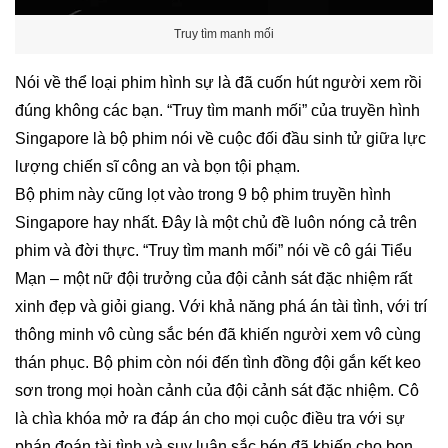
Truy tìm manh mối
Nói về thể loại phim hình sự là đã cuốn hút người xem rồi
đúng không các bạn. “Truy tìm manh mối” của truyền hình
Singapore là bộ phim nói về cuộc đối đầu sinh tử giữa lực
lượng chiến sĩ công an và bọn tội phạm.
Bộ phim này cũng lọt vào trong
9
bộ phim truyền hình
Singapore
hay nhất. Đây là một chủ đề luôn nóng cả trên
phim và đời thực. “Truy tìm manh mối” nói về cô gái Tiểu
Mạn – một nữ đội trưởng của đội cảnh sát đặc nhiệm rất
xinh đẹp và giỏi giang. Với khả năng phá án tài tình, với trí
thông minh vô cùng sắc bén đã khiến người xem vô cùng
thán phục. Bộ phim còn nói đến tình đồng đội gắn kết keo
sơn trong mọi hoàn cảnh của đội cảnh sát đặc nhiệm. Cô
là chìa khóa mở ra đáp án cho mọi cuộc điều tra với sự
phán đoán tài tình và suy luận sắc bén đã khiến cho bọn