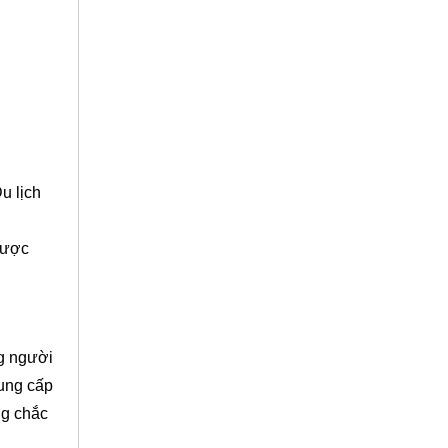
u lịch
 được
ng người
cung cấp
ng chắc