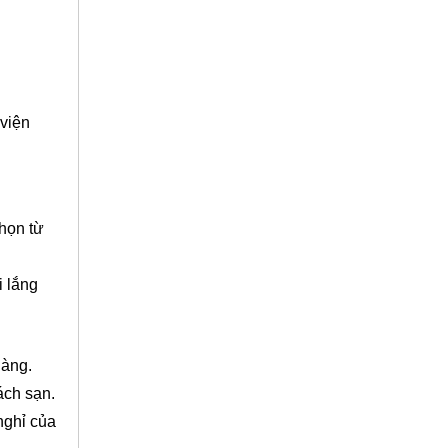
viện
chọn từ
i lắng
hàng.
ách sạn.
nghỉ của