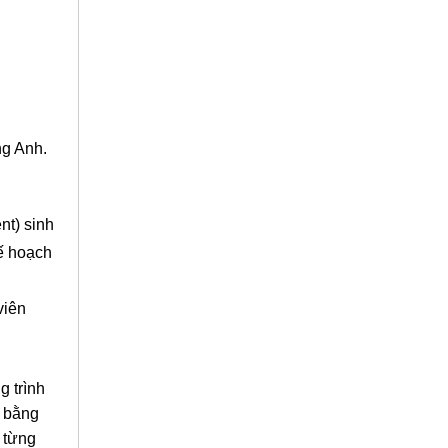
ng Anh.
nt) sinh
kế hoạch
viên
 trình
c bằng
 từng