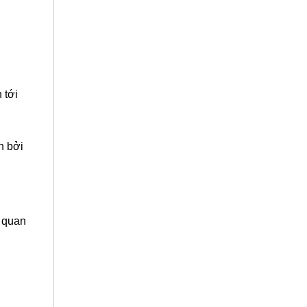
 tới
n bởi
 quan