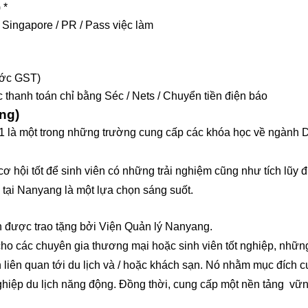
 *
h Singapore / PR / Pass việc làm
rước GST)
 thanh toán chỉ bằng Séc / Nets / Chuyển tiền điện báo
ng)
 là một trong những trường cung cấp các khóa học về ngành D
cơ hội tốt để sinh viên có những trải nghiệm cũng như tích lũy
h
tại Nanyang là một lựa chọn sáng suốt.
n được trao tặng bởi Viện Quản lý Nanyang.
cho các chuyên gia thương mại hoặc sinh viên tốt nghiệp, nhữ
liên quan tới du lịch và / hoặc khách sạn. Nó nhằm mục đích 
nghiệp du lịch năng động. Đồng thời, cung cấp một nền tảng vữ