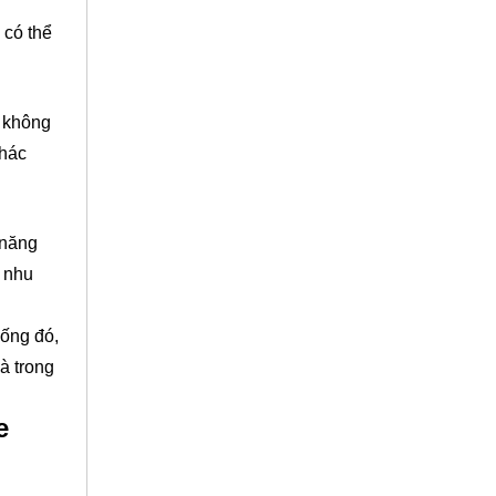
 có thể
y không
thác
 năng
o nhu
uống đó,
à trong
e