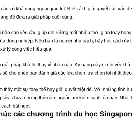
 cần có khả năng ngoại giao tốt. Biết cách giải quyết các vấn đề
hàng để đưa ra giải pháp cuối cùng.
khi nào cần yêu cầu giúp đỡ. Đừng mất nhiều thời gian loay hoa
của đồng nghiệp. Nếu bạn là người phụ trách, hãy học cách ủy 
xử lý công việc hiệu quả.
à giải pháp khả thi thay vì phàn nàn. Kỹ năng này đi đôi với khả
ày sẽ cho phép bạn đánh giá các lựa chọn lựa chọn tốt nhất the
thấy một sự thay thế hay giải quyết triệt để. Với những tình h
g sửa chữa những thứ nằm ngoài tầm kiểm soát của bạn. Nhất l
t cách bất ngờ.
thúc các chương trình du học Singapor