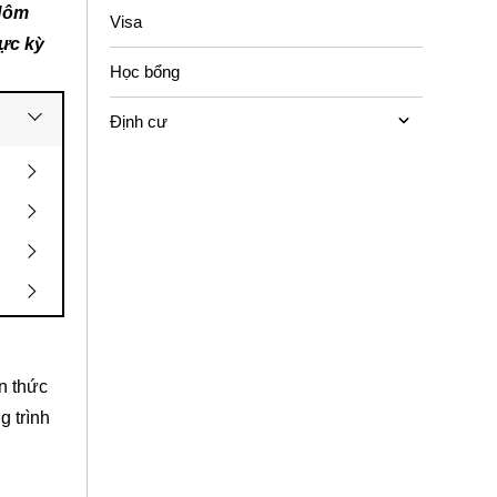
 Hôm
Visa
cực kỳ
Học bổng
Định cư
n thức
g trình