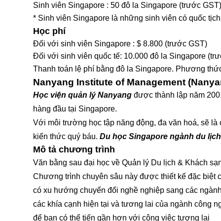
Sinh viên Singapore : 50 đô la Singapore (trước GST)
* Sinh viên Singapore là những sinh viên có quốc tịc
Học phí
Đối với sinh viên Singapore : $ 8.800 (trước GST)
Đối với sinh viên quốc tế: 10.000 đô la Singapore (t
Thanh toán lệ phí bằng đô la Singapore. Phương thức
Nanyang Institute of Management (Nanya
Học viện quản lý Nanyang
được thành lập năm 2001
hàng đầu tại Singapore.
Với môi trường học tập năng động, đa văn hoá, sẽ là 
kiến thức quý báu.
Du học Singapore ngành du lịc
Mô tả chương trình
Văn bằng sau đại học về Quản lý Du lịch & Khách sạ
Chương trình chuyên sâu này được thiết kế đặc biệt 
có xu hướng chuyển đổi nghề nghiệp sang các ngành 
các khía cạnh hiện tại và tương lai của ngành công 
để bạn có thể tiến gần hơn với công việc tương lai