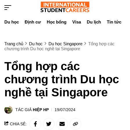
Du học
Định cư
Học bổng
Visa
Du lịch
Tin tức
D
Trang chủ
Du học
Du học Singapore
Tổng hợp các
chương trình Du học nghề tại Singapore
Tổng hợp các
chương trình Du học
nghề tại Singapore
TÁC GIẢ
HIỆP HP
19/07/2024
CHIA SẺ: