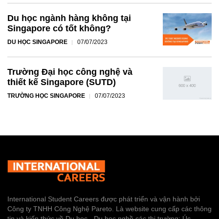
Du học ngành hàng không tại
Singapore có tốt không?
DU HỌC SINGAPORE
07/07/2023
Trường Đại học công nghệ và
thiết kế Singapore (SUTD)
TRƯỜNG HỌC SINGAPORE
07/07/2023
International Student Careers được phát triển và vận hành bởi
Công ty TNHH Công Nghệ Pareto. Là website cung cấp các thông
tin và kiến thức về Du học - Du học nghề các thị trường: Úc -