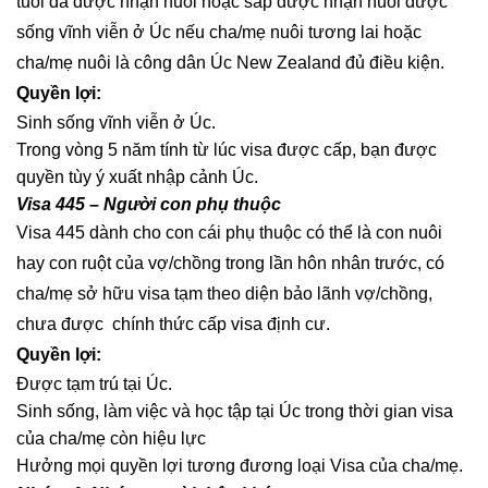
tuổi đã được nhận nuôi hoặc sắp được nhận nuôi được
sống vĩnh viễn ở Úc nếu cha/mẹ nuôi tương lai hoặc
cha/mẹ nuôi là công dân Úc New Zealand đủ điều kiện.
Quyền lợi:
Sinh sống vĩnh viễn ở Úc.
Trong vòng 5 năm tính từ lúc visa được cấp, bạn được
quyền tùy ý xuất nhập cảnh Úc.
Visa 445 – Người con phụ thuộc
Visa 445 dành cho con cái phụ thuộc có thể là con nuôi
hay con ruột của vợ/chồng trong lần hôn nhân trước, có
cha/mẹ sở hữu visa tạm theo diện bảo lãnh vợ/chồng,
chưa được chính thức cấp visa định cư.
Quyền lợi:
Được tạm trú tại Úc.
Sinh sống, làm việc và học tập tại Úc trong thời gian visa
của cha/mẹ còn hiệu lực
Hưởng mọi quyền lợi tương đương loại Visa của cha/mẹ.