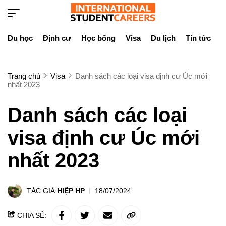
Du học
Định cư
Học bổng
Visa
Du lịch
Tin tức
D
Trang chủ
Visa
Danh sách các loại visa định cư Úc mới
nhất 2023
Danh sách các loại
visa định cư Úc mới
nhất 2023
TÁC GIẢ
HIỆP HP
18/07/2024
CHIA SẺ: