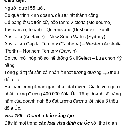
Điều kiện:
Người dưới 55 tuổi.
Có quá trình kinh doanh, đầu tư rất thành công.
Có bang ở Úc tiến cử, bảo lãnh: Victoria (Melbourne) –
Tasmania (Hobart) – Queensland (Brisbane) – South
Australia (Adelaide) – New South Wales (Sydney) –
Australian Capital Territory (Canberra) – Western Australia
(Perth) – Northern Territory (Darwin).
Có thư mời nộp hồ sơ hệ thống SkillSelect – Lựa chọn Kỹ
năng.
Tổng giá trị tài sản cá nhân ít nhất tương đương 1,5 triệu
đôla Úc.
Hai năm trong 4 năm gần nhất, đạt được:​ Giá trị vốn góp ít
nhất tương đương 400.000 đôla Úc. Tổng doanh số hàng
năm của doanh nghiệp đạt tương đương tối thiểu 3 triệu
đôla Úc.
Visa 188 – Doanh nhân sáng tạo
Đây là một trong
các loại visa định cư Úc
với thời gian