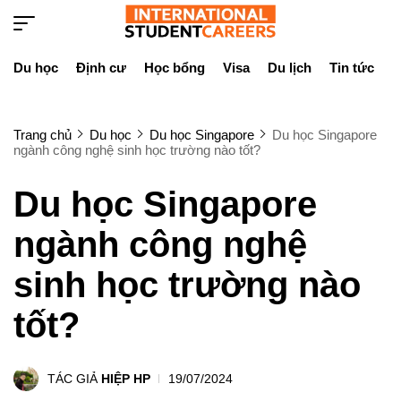
Du học
Định cư
Học bổng
Visa
Du lịch
Tin tức
D
Trang chủ
Du học
Du học Singapore
Du học Singapore
ngành công nghệ sinh học trường nào tốt?
Du học Singapore
ngành công nghệ
sinh học trường nào
tốt?
TÁC GIẢ
HIỆP HP
19/07/2024