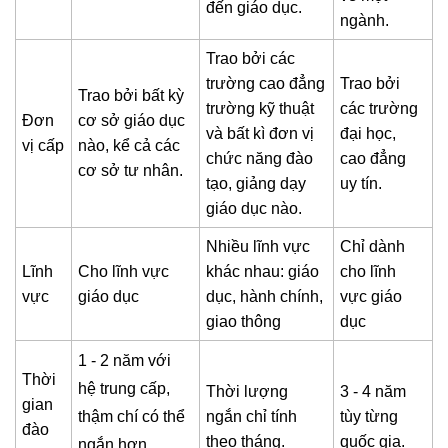
đến giáo dục.
ngành.
Trao bởi các
trường cao đẳng
Trao bởi
Trao bởi bất kỳ
trường kỹ thuật
các trường
Đơn
cơ sở giáo dục
và bất kì đơn vị
đại học,
vị cấp
nào, kể cả các
chức năng đào
cao đẳng
cơ sở tư nhân.
tạo, giảng dạy
uy tín.
giáo dục nào.
Nhiều lĩnh vực
Chỉ dành
Lĩnh
Cho lĩnh vực
khác nhau: giáo
cho lĩnh
vực
giáo dục
dục, hành chính,
vực giáo
giao thông
dục
1 - 2 năm với
Thời
hệ trung cấp,
Thời lượng
3 - 4 năm
gian
thậm chí có thể
ngắn chỉ tính
tùy từng
đào
theo tháng.
quốc gia.
ngắn hơn.