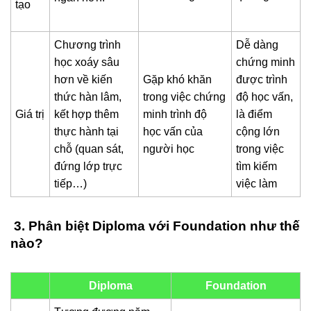
tạo
Chương trình
Dễ dàng
học xoáy sâu
chứng minh
hơn về kiến
Gặp khó khăn
được trình
thức hàn lâm,
trong việc chứng
độ học vấn,
Giá trị
kết hợp thêm
minh trình độ
là điểm
thực hành tại
học vấn của
cộng lớn
chỗ (quan sát,
người học
trong việc
đứng lớp trực
tìm kiếm
tiếp…)
việc làm
3. Phân biệt Diploma với Foundation như thế
nào?
Diploma
Foundation