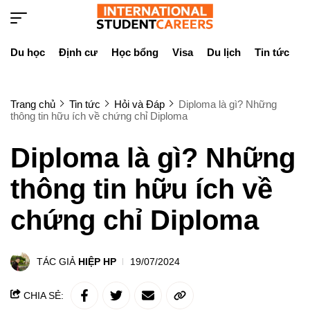
Du học
Định cư
Học bổng
Visa
Du lịch
Tin tức
D
Trang chủ
Tin tức
Hỏi và Đáp
Diploma là gì? Những
thông tin hữu ích về chứng chỉ Diploma
Diploma là gì? Những
thông tin hữu ích về
chứng chỉ Diploma
TÁC GIẢ
HIỆP HP
19/07/2024
CHIA SẺ: