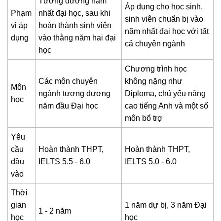
Tương đương năm
Áp dụng cho học sinh,
Phạm
nhất đại học, sau khi
sinh viên chuẩn bị vào
vi áp
hoàn thành sinh viên
năm nhất đại học với tất
dụng
vào thằng năm hai đại
cả chuyên ngành
học
Chương trình học
Các môn chuyên
không nặng như
Môn
ngành tương đương
Diploma, chủ yếu nâng
học
năm đầu Đại học
cao tiếng Anh và một số
môn bổ trợ
Yêu
cầu
Hoàn thành THPT,
Hoàn thành THPT,
đầu
IELTS 5.5 - 6.0
IELTS 5.0 - 6.0
vào
Thời
gian
1 năm dự bị, 3 năm Đại
1 - 2 năm
học
học