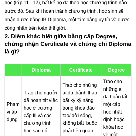
học (lớp 11 - 12), bất kể họ đã theo học chương trình nào
trước đó. Sau khi hoàn thành chương trình, học sinh sẽ
nhận được bằng IB Diploma, một tấm bằng uy tín và được
công nhận trên toàn thế giới.
2. Điểm khác biệt giữa bằng cấp Degree,
chứng nhận Certificate và chứng chỉ Diploma
là gì?
Diploma
Certificate
Degree
Trao cho
Trao cho những
những ai
Trao cho người
ai đã thành thạo
đã hoàn tất
đã hoàn tất việc
bất kỳ kỹ năng
Phạm
một cấp
học ở trường
trong khóa đào
vi áp
học nhất
cấp III và các
tạo/ đời sống,
dụng
định hoặc
chương trình
không bắt buộc
khóa học
học sau đó.
phải liên quan
về một