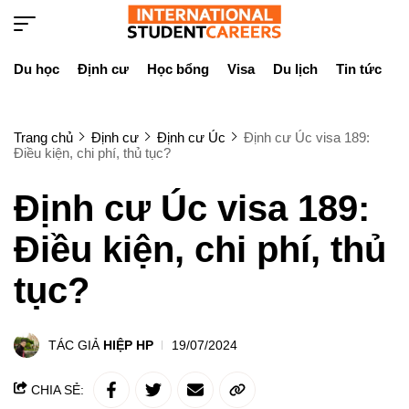
Du học
Định cư
Học bổng
Visa
Du lịch
Tin tức
D
Trang chủ
Định cư
Định cư Úc
Định cư Úc visa 189:
Điều kiện, chi phí, thủ tục?
Định cư Úc visa 189:
Điều kiện, chi phí, thủ
tục?
TÁC GIẢ
HIỆP HP
19/07/2024
CHIA SẺ: