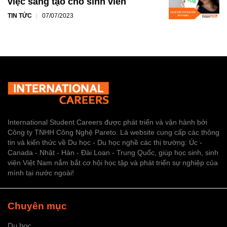
việc sáng tạo cho sinh viên
TIN TỨC
07/07/2023
International Student Careers được phát triển và vận hành bởi
Công ty TNHH Công Nghệ Pareto. Là website cung cấp các thông
tin và kiến thức về Du học - Du học nghề các thị trường: Úc -
Canada - Nhật - Hàn - Đài Loan - Trung Quốc, giúp học sinh, sinh
viên Việt Nam nắm bắt cơ hội học tập và phát triển sự nghiệp của
mình tại nước ngoài!
Chuyên mục
Du học