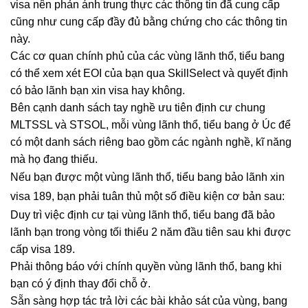
visa nên phản ánh trung thực các thông tin đã cung cấp
cũng như cung cấp đầy đủ bằng chứng cho các thông tin
này.
Các cơ quan chính phủ của các vùng lãnh thổ, tiểu bang
có thể xem xét EOI của bạn qua SkillSelect và quyết định
có bảo lãnh bạn xin visa hay không.
Bên cạnh danh sách tay nghề ưu tiên định cư chung
MLTSSL và STSOL, mỗi vùng lãnh thổ, tiểu bang ở Úc để
có một danh sách riêng bao gồm các ngành nghề, kĩ năng
mà họ đang thiếu.
Nếu bạn được một vùng lãnh thổ, tiểu bang bảo lãnh xin
visa 189, bạn phải tuân thủ một số điều kiện cơ bản sau:
Duy trì việc định cư tại vùng lãnh thổ, tiểu bang đã bảo
lãnh bạn trong vòng tối thiểu 2 năm đầu tiên sau khi được
cấp visa 189.
Phải thông báo với chính quyền vùng lãnh thổ, bang khi
bạn có ý định thay đổi chỗ ở.
Sẵn sàng hợp tác trả lời các bài khảo sát của vùng, bang