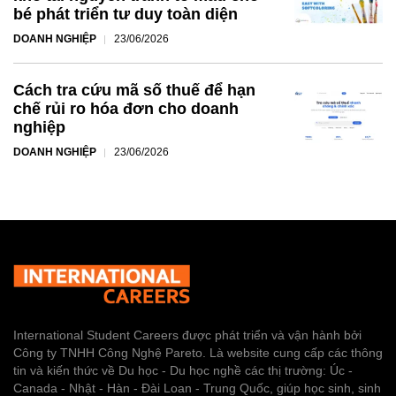
bé phát triển tư duy toàn diện
DOANH NGHIỆP
23/06/2026
Cách tra cứu mã số thuế để hạn
chế rủi ro hóa đơn cho doanh
nghiệp
DOANH NGHIỆP
23/06/2026
International Student Careers được phát triển và vận hành bởi
Công ty TNHH Công Nghệ Pareto. Là website cung cấp các thông
tin và kiến thức về Du học - Du học nghề các thị trường: Úc -
Canada - Nhật - Hàn - Đài Loan - Trung Quốc, giúp học sinh, sinh