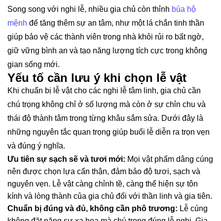
Song song với nghi lễ, nhiều gia chủ còn thỉnh
bùa hộ
mệnh
để tăng thêm sự an tâm, như một lá chắn tinh thần
giúp bảo vệ các thành viên trong nhà khỏi rủi ro bất ngờ,
giữ vững bình an và tạo năng lượng tích cực trong không
gian sống mới.
Yếu tố cần lưu ý khi chọn lễ vật
Khi chuẩn bị lễ vật cho các nghi lễ tâm linh, gia chủ cần
chú trọng không chỉ ở số lượng mà còn ở sự chỉn chu và
thái độ thành tâm trong từng khâu sắm sửa. Dưới đây là
những nguyên tắc quan trọng giúp buổi lễ diễn ra trọn vẹn
và đúng ý nghĩa.
Ưu tiên sự sạch sẽ và tươi mới:
Mọi vật phẩm dâng cúng
nên được chọn lựa cẩn thận, đảm bảo độ tươi, sạch và
nguyên vẹn. Lễ vật càng chỉnh tề, càng thể hiện sự tôn
kính và lòng thành của gia chủ đối với thần linh và gia tiên.
Chuẩn bị đúng và đủ, không cần phô trương:
Lễ cúng
không đặt nặng sự xa hoa mà chú trọng đúng lễ nghi. Gia