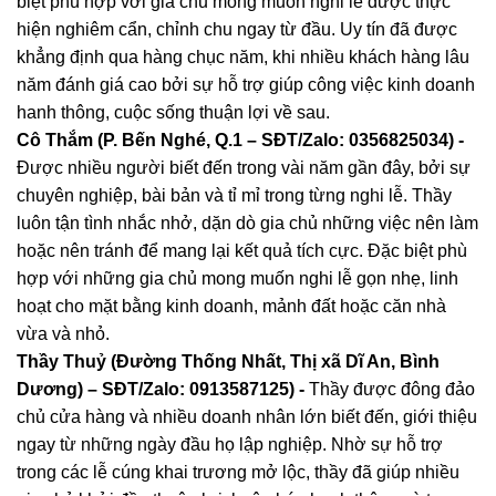
biệt phù hợp với gia chủ mong muốn nghi lễ được thực
hiện nghiêm cẩn, chỉnh chu ngay từ đầu. Uy tín đã được
khẳng định qua hàng chục năm, khi nhiều khách hàng lâu
năm đánh giá cao bởi sự hỗ trợ giúp công việc kinh doanh
hanh thông, cuộc sống thuận lợi về sau.
Cô Thắm (P. Bến Nghé, Q.1 – SĐT/Zalo: 0356825034) -
Được nhiều người biết đến trong vài năm gần đây, bởi sự
chuyên nghiệp, bài bản và tỉ mỉ trong từng nghi lễ. Thầy
luôn tận tình nhắc nhở, dặn dò gia chủ những việc nên làm
hoặc nên tránh để mang lại kết quả tích cực. Đặc biệt phù
hợp với những gia chủ mong muốn nghi lễ gọn nhẹ, linh
hoạt cho mặt bằng kinh doanh, mảnh đất hoặc căn nhà
vừa và nhỏ.
Thầy Thuỷ (Đường Thống Nhất, Thị xã Dĩ An, Bình
Dương) – SĐT/Zalo: 0913587125) -
Thầy được đông đảo
chủ cửa hàng và nhiều doanh nhân lớn biết đến, giới thiệu
ngay từ những ngày đầu họ lập nghiệp. Nhờ sự hỗ trợ
trong các lễ cúng khai trương mở lộc, thầy đã giúp nhiều