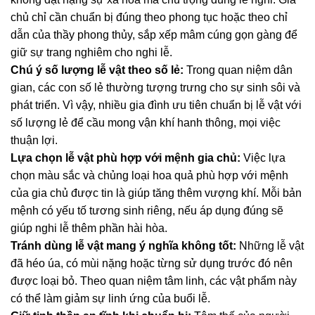
chủ chỉ cần chuẩn bị đúng theo phong tục hoặc theo chỉ
dẫn của thầy phong thủy, sắp xếp mâm cúng gọn gàng để
giữ sự trang nghiêm cho nghi lễ.
Chú ý số lượng lễ vật theo số lẻ:
Trong quan niệm dân
gian, các con số lẻ thường tượng trưng cho sự sinh sôi và
phát triển. Vì vậy, nhiều gia đình ưu tiên chuẩn bị lễ vật với
số lượng lẻ để cầu mong vận khí hanh thông, mọi việc
thuận lợi.
Lựa chọn lễ vật phù hợp với mệnh gia chủ:
Việc lựa
chọn màu sắc và chủng loại hoa quả phù hợp với mệnh
của gia chủ được tin là giúp tăng thêm vượng khí. Mỗi bản
mệnh có yếu tố tương sinh riêng, nếu áp dụng đúng sẽ
giúp nghi lễ thêm phần hài hòa.
Tránh dùng lễ vật mang ý nghĩa không tốt:
Những lễ vật
đã héo úa, có mùi nặng hoặc từng sử dụng trước đó nên
được loại bỏ. Theo quan niệm tâm linh, các vật phẩm này
có thể làm giảm sự linh ứng của buổi lễ.