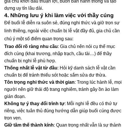
gia chủ khởi đầu thuận lợi, buôn bán hanh thông và tạo
dựng uy tín lâu dài.
4. Những lưu ý khi làm việc với thầy cúng
Để buổi lễ diễn ra suôn sẻ, đúng nghi thức và giữ trọn sự
linh thiêng, ngoài việc chuẩn bị lễ vật đầy đủ, gia chủ cần
chú ý một số điểm quan trọng sau:
Trao đổi rõ ràng nhu cầu
: Gia chủ nên nói cụ thể mục
đích cúng (khai trương, nhập trạch, cầu tài…) để thầy
chuẩn bị nghi lễ phù hợp.
Thống nhất lễ vật từ đầu
: Hỏi kỹ danh sách lễ vật cần
chuẩn bị để tránh thiếu sót hoặc sắm sửa dư thừa.
Tôn trọng nghi thức và thời gian
: Trong lúc hành lễ, mọi
người nên giữ thái độ trang nghiêm, tránh gây ồn ào làm
gián đoạn.
Không tự ý thay đổi trình tự
: Mỗi nghi lễ đều có thứ tự
riêng, việc tuân thủ đúng hướng dẫn giúp buổi cúng được
trọn vẹn.
Giữ tâm thế thành kính
: Quan trọng nhất vẫn là sự thành