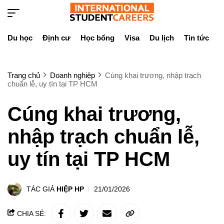
Du học
Định cư
Học bổng
Visa
Du lịch
Tin tức
D
Trang chủ
Doanh nghiệp
Cúng khai trương, nhập trạch
chuẩn lễ, uy tín tại TP HCM
Cúng khai trương,
nhập trạch chuẩn lễ,
uy tín tại TP HCM
TÁC GIẢ
HIỆP HP
21/01/2026
CHIA SẺ: