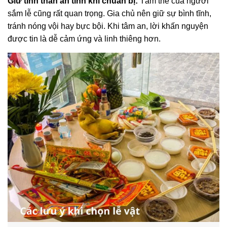
Giữ tinh thần an tĩnh khi chuẩn bị:
Tâm thế của người
sắm lễ cũng rất quan trọng. Gia chủ nên giữ sự bình tĩnh,
tránh nóng vội hay bực bội. Khi tâm an, lời khấn nguyện
được tin là dễ cảm ứng và linh thiêng hơn.