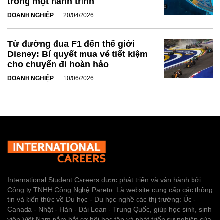
trong một hành trình
DOANH NGHIỆP
20/04/2026
Từ đường đua F1 đến thế giới
Disney: Bí quyết mua vé tiết kiệm
cho chuyến đi hoàn hảo
DOANH NGHIỆP
10/06/2026
International Student Careers được phát triển và vận hành bởi
Công ty TNHH Công Nghệ Pareto. Là website cung cấp các thông
tin và kiến thức về Du học - Du học nghề các thị trường: Úc -
Canada - Nhật - Hàn - Đài Loan - Trung Quốc, giúp học sinh, sinh
viên Việt Nam nắm bắt cơ hội học tập và phát triển sự nghiệp của