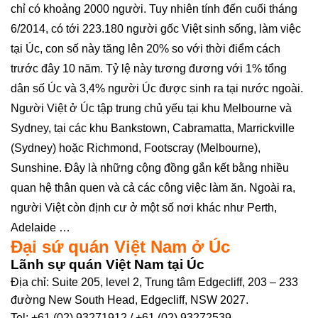
chỉ có khoảng 2000 người. Tuy nhiên tính đến cuối tháng
6/2014, có tới 223.180 người gốc Việt sinh sống, làm việc
tại Úc, con số này tăng lên 20% so với thời điểm cách
trước đây 10 năm. Tỷ lệ này tương đương với 1% tổng
dân số Úc và 3,4% người Úc được sinh ra tại nước ngoài.
Người Việt ở Úc tập trung chủ yếu tại khu Melbourne và
Sydney, tại các khu Bankstown, Cabramatta, Marrickville
(Sydney) hoặc Richmond, Footscray (Melbourne),
Sunshine. Đây là những cộng đồng gắn kết bằng nhiều
quan hệ thân quen và cả các công việc làm ăn. Ngoài ra,
người Việt còn định cư ở một số nơi khác như Perth,
Adelaide …
Đại sứ quán Việt Nam ở Úc
Lãnh sự quán Việt Nam tại Úc
Địa chỉ: Suite 205, level 2, Trung tâm Edgecliff, 203 – 233
đường New South Head, Edgecliff, NSW 2027.
Tel: +61 (02) 93271912 / +61 (02) 93272539.