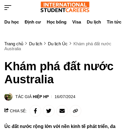
Du học
Định cư
Học bổng
Visa
Du lịch
Tin tức
D
Trang chủ
Du lịch
Du lịch Úc
Khám phá đất nước
Australia
Khám phá đất nước
Australia
TÁC GIẢ
HIỆP HP
16/07/2024
CHIA SẺ:
Úc đất nước rộng lớn với nền kinh tế phát triển, đa