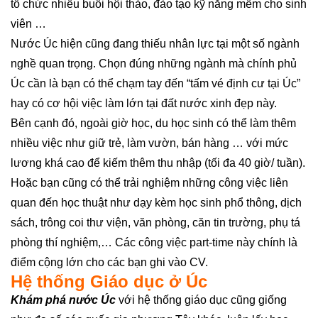
tổ chức nhiều buổi hội thảo, đào tạo kỹ năng mềm cho sinh
viên …
Nước Úc hiện cũng đang thiếu nhân lực tại một số ngành
nghề quan trọng. Chọn đúng những ngành mà chính phủ
Úc cần là bạn có thể chạm tay đến “tấm vé định cư tại Úc”
hay có cơ hội việc làm lớn tại đất nước xinh đẹp này.
Bên cạnh đó, ngoài giờ học, du học sinh có thể làm thêm
nhiều việc như giữ trẻ, làm vườn, bán hàng … với mức
lương khá cao để kiếm thêm thu nhập (tối đa 40 giờ/ tuần).
Hoặc bạn cũng có thể trải nghiệm những công việc liên
quan đến học thuật như dạy kèm học sinh phổ thông, dịch
sách, trông coi thư viện, văn phòng, căn tin trường, phụ tá
phòng thí nghiệm,… Các công việc part-time này chính là
điểm cộng lớn cho các bạn ghi vào CV.
Hệ thống Giáo dục ở Úc
Khám phá nước Úc
với hệ thống giáo dục cũng giống