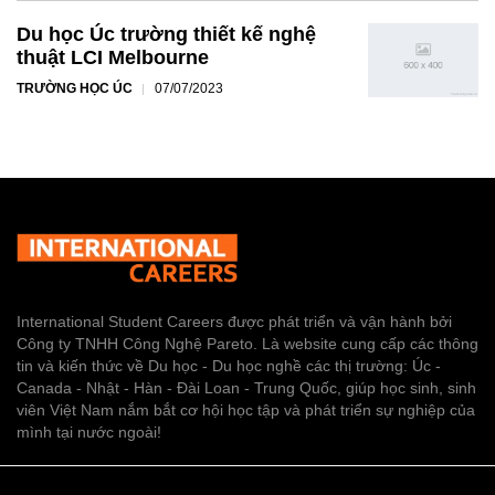
Du học Úc trường thiết kế nghệ
thuật LCI Melbourne
TRƯỜNG HỌC ÚC
07/07/2023
International Student Careers được phát triển và vận hành bởi
Công ty TNHH Công Nghệ Pareto. Là website cung cấp các thông
tin và kiến thức về Du học - Du học nghề các thị trường: Úc -
Canada - Nhật - Hàn - Đài Loan - Trung Quốc, giúp học sinh, sinh
viên Việt Nam nắm bắt cơ hội học tập và phát triển sự nghiệp của
mình tại nước ngoài!