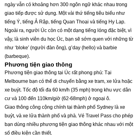
ngày vẫn có khoảng hơn 300 ngôn ngữ khác nhau trong
giao tiếp được sử dụng. Một vài thứ tiếng tiêu biểu như
tiếng Ý, tiếng Ả Rập, tiếng Quan Thoại và tiếng Hy Lạp.
Ngoài ra, người Úc còn có một dạng tiếng lóng đặc biệt, vì
vậy, là sinh viên du học Úc, bạn sẽ sớm quen với những từ
như ‘bloke’ (người đàn ông), g’day (hello) và barbie
(barbeque).
Phương tiện giao thông
Phương tiện giao thông tại Úc rất phong phú: Tại
Melbourne bạn có thể di chuyển bằng xe tram, xe lửa hoặc
xe buýt. Tốc độ tối đa 60 km/h (35 mph) trong khu vực dân
cư và 100 đến 110km/giờ (62-68mph) ở ngoại ô.
Giao thông công cộng chính tại thành phố Sydney là xe
buýt, và xe lửa thành phố và phà. Vé Travel Pass cho phép
bạn dùng nhiều phương tiện giao thông khác nhau với một
số điều kiện cần thiết.