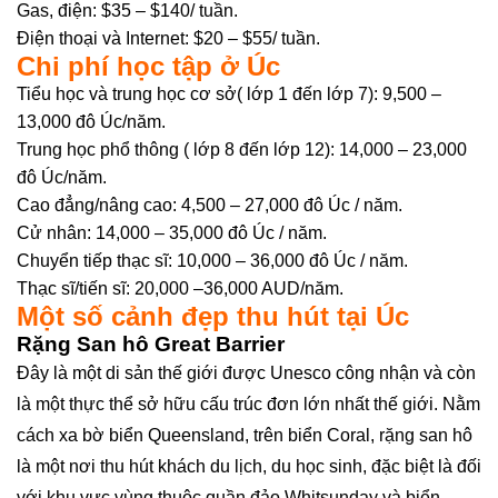
Gas, điện: $35 – $140/ tuần.
Điện thoại và Internet: $20 – $55/ tuần.
Chi phí học tập ở Úc
Tiểu học và trung học cơ sở( lớp 1 đến lớp 7): 9,500 –
13,000 đô Úc/năm.
Trung học phổ thông ( lớp 8 đến lớp 12): 14,000 – 23,000
đô Úc/năm.
Cao đẳng/nâng cao: 4,500 – 27,000 đô Úc / năm.
Cử nhân: 14,000 – 35,000 đô Úc / năm.
Chuyển tiếp thạc sĩ: 10,000 – 36,000 đô Úc / năm.
Thạc sĩ/tiến sĩ: 20,000 –36,000 AUD/năm.
Một số cảnh đẹp thu hút tại Úc
Rặng San hô Great Barrier
Đây là một di sản thế giới được Unesco công nhận và còn
là một thực thể sở hữu cấu trúc đơn lớn nhất thế giới. Nằm
cách xa bờ biển Queensland, trên biển Coral, rặng san hô
là một nơi thu hút khách du lịch, du học sinh, đặc biệt là đối
với khu vực vùng thuộc quần đảo Whitsunday và biển