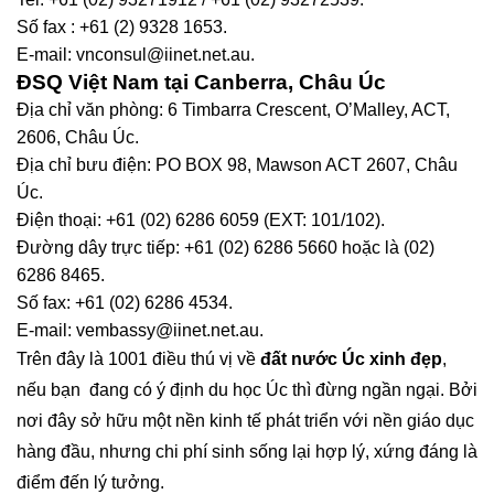
Số fax : +61 (2) 9328 1653.
E-mail:
vnconsul@iinet.net.au
.
ĐSQ Việt Nam tại Canberra, Châu Úc
Địa chỉ văn phòng: 6 Timbarra Crescent, O’Malley, ACT,
2606, Châu Úc.
Địa chỉ bưu điện: PO BOX 98, Mawson ACT 2607, Châu
Úc.
Điện thoại: +61 (02) 6286 6059 (EXT: 101/102).
Đường dây trực tiếp: +61 (02) 6286 5660 hoặc là (02)
6286 8465.
Số fax: +61 (02) 6286 4534.
E-mail:
vembassy@iinet.net.au
.
Trên đây là 1001 điều thú vị về
đất nước Úc xinh đẹp
,
nếu bạn đang có ý định du học Úc thì đừng ngần ngại. Bởi
nơi đây sở hữu một nền kinh tế phát triển với nền giáo dục
hàng đầu, nhưng chi phí sinh sống lại hợp lý, xứng đáng là
điểm đến lý tưởng.