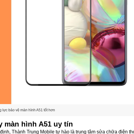
 lực bảo vệ màn hình A51 tốt hơn
y màn hình A51 uy tín
định, Thành Trung Mobile tự hào là trung tâm sửa chữa điện th