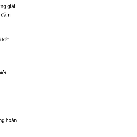
ng giải
o đảm
 kết
hiệu
ộng hoàn