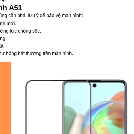
ình A51
dùng cần phải lưu ý để bảo vệ màn hình:
ình mới.
ờng lực chống sốc.
ụng.
t.
hư hỏng bất thường trên màn hình.