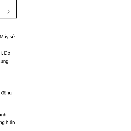
 Máy sở
i. Do
sung
t động
ành.
ng hiển