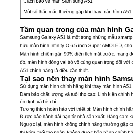
Cách bảo vệ màn Sam sung A51
Một số thắc mắc thường gặp khi thay màn hình A51
Tầm quan trọng của màn hình G
Samsung Galaxy A51 là một trong những mẫu smartpho
hữu màn hình Infinity-O 6.5 inch Super AMOLED, cho t
Màn hình chiếm gần 90% diện tích mặt trước, mang đến
đó, màn hình đóng vai trò vô cùng quan trọng đối vớ
A51 chính hãng là điều cần thiết.
Tại sao nên thay màn hình Sams
Sử dụng màn hình chính hãng khi thay màn hình A51 là
Đảm bảo chất lượng và tuổi thọ cao: Linh kiện chính 
ổn định và bền bỉ.
Tương thích hoàn hảo với thiết bị: Màn hình chính hã
Được bảo hành dài hạn từ nhà sản xuất: Hãng cam kết t
Ngược lại, màn hình không chính hãng thường gặp các
thị kém, tuổi thọ ngắn, không được bảo hành chính h