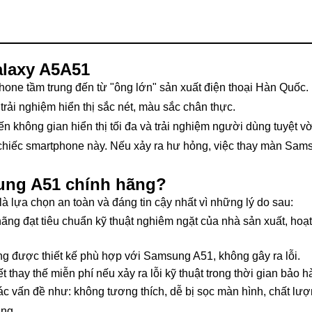
alaxy A5A51
ne tầm trung đến từ "ông lớn" sản xuất điện thoại Hàn Quốc.
rải nghiệm hiển thị sắc nét, màu sắc chân thực.
 không gian hiển thị tối đa và trải nghiệm người dùng tuyệt vờ
i chiếc smartphone này. Nếu xảy ra hư hỏng, việc thay màn Sam
ung A51 chính hãng?
 lựa chọn an toàn và đáng tin cậy nhất vì những lý do sau:
hãng đạt tiêu chuẩn kỹ thuật nghiêm ngặt của nhà sản xuất, hoạ
ng được thiết kế phù hợp với Samsung A51, không gây ra lỗi.
hay thế miễn phí nếu xảy ra lỗi kỹ thuật trong thời gian bảo h
 vấn đề như: không tương thích, dễ bị sọc màn hình, chất lượ
ãng.