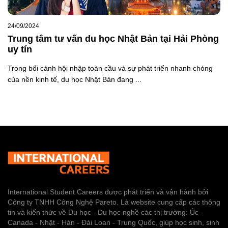
24/09/2024
Trung tâm tư vấn du học Nhật Bản tại Hải Phòng
uy tín
Trong bối cảnh hội nhập toàn cầu và sự phát triển nhanh chóng
của nền kinh tế, du học Nhật Bản đang ...
International Student Careers được phát triển và vận hành bởi
Công ty TNHH Công Nghệ Pareto. Là website cung cấp các thông
tin và kiến thức về Du học - Du học nghề các thị trường: Úc -
Canada - Nhật - Hàn - Đài Loan - Trung Quốc, giúp học sinh, sinh