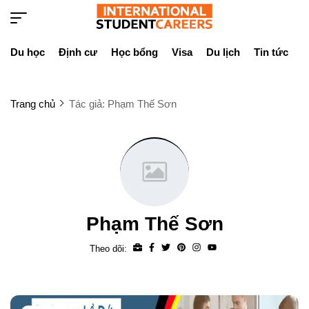
Du học
Định cư
Học bổng
Visa
Du lịch
Tin tức
D
Trang chủ
Tác giả: Phạm Thế Sơn
Phạm Thế Sơn
Theo dõi: