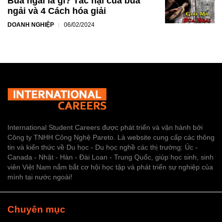
Bùa ngải là gì? Tác hại của bùa
ngải và 4 Cách hóa giải
DOANH NGHIỆP
06/02/2024
International Student Careers được phát triển và vận hành bởi
Công ty TNHH Công Nghệ Pareto. Là website cung cấp các thông
tin và kiến thức về Du học - Du học nghề các thị trường: Úc -
Canada - Nhật - Hàn - Đài Loan - Trung Quốc, giúp học sinh, sinh
viên Việt Nam nắm bắt cơ hội học tập và phát triển sự nghiệp của
mình tại nước ngoài!
Chuyên mục