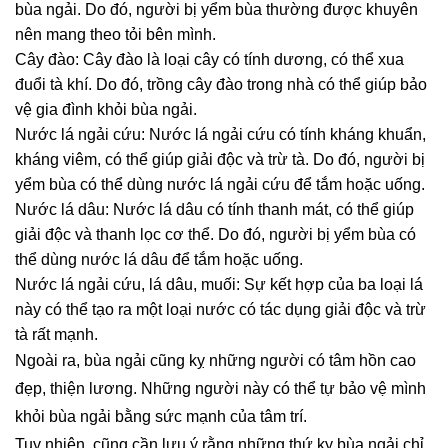
bùa ngải. Do đó, người bị yểm bùa thường được khuyên
nên mang theo tỏi bên mình.
Cây đào: Cây đào là loại cây có tính dương, có thể xua
đuổi tà khí. Do đó, trồng cây đào trong nhà có thể giúp bảo
vệ gia đình khỏi bùa ngải.
Nước lá ngải cứu: Nước lá ngải cứu có tính kháng khuẩn,
kháng viêm, có thể giúp giải độc và trừ tà. Do đó, người bị
yểm bùa có thể dùng nước lá ngải cứu để tắm hoặc uống.
Nước lá dâu: Nước lá dâu có tính thanh mát, có thể giúp
giải độc và thanh lọc cơ thể. Do đó, người bị yểm bùa có
thể dùng nước lá dâu để tắm hoặc uống.
Nước lá ngải cứu, lá dâu, muối: Sự kết hợp của ba loại lá
này có thể tạo ra một loại nước có tác dụng giải độc và trừ
tà rất mạnh.
Ngoài ra, bùa ngải cũng kỵ những người có tâm hồn cao
đẹp, thiện lương. Những người này có thể tự bảo vệ mình
khỏi bùa ngải bằng sức mạnh của tâm trí.
Tuy nhiên, cũng cần lưu ý rằng những thứ kỵ bùa ngải chỉ