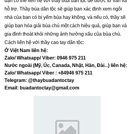
bạn có thể liên hệ với thầy bùa dân tộc để được tư vấn và
hỗ trợ. Thầy bùa dân tộc sẽ giúp bạn xác định xem ngôi
nhà của bạn có bị yểm bùa hay không, và nếu có, thầy sẽ
giúp bạn hóa giải bùa chú một cách hiệu quả, giúp bạn và
gia đình thoát khỏi những ảnh hưởng xấu của bùa chú.
Cách liên hệ với thầy cao tay dân tộc:
Ở Việt Nam liên hệ:
Zalo/ Whatsapp/ Viber: 0946 975 211
Nước ngoài (Mỹ, Úc, Canada, Nhật, Hàn, Đài...) liên hệ:
Zalo/ Whatsapp/ Viber : +84946 975 211
Telegram: @thaybuadantoctay
Email:
buadantoctay@gmail.com