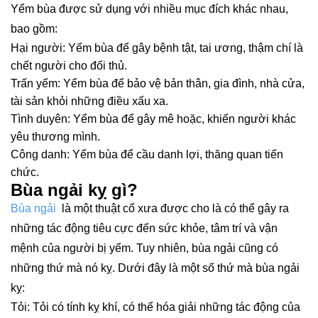
Yểm bùa được sử dụng với nhiều mục đích khác nhau,
bao gồm:
Hại người: Yểm bùa để gây bệnh tật, tai ương, thậm chí là
chết người cho đối thủ.
Trấn yểm: Yểm bùa để bảo vệ bản thân, gia đình, nhà cửa,
tài sản khỏi những điều xấu xa.
Tình duyên: Yểm bùa để gây mê hoặc, khiến người khác
yêu thương mình.
Công danh: Yểm bùa để cầu danh lợi, thăng quan tiến
chức.
Bùa ngải kỵ gì?
Bùa ngải
là một thuật cổ xưa được cho là có thể gây ra
những tác động tiêu cực đến sức khỏe, tâm trí và vận
mệnh của người bị yểm. Tuy nhiên, bùa ngải cũng có
những thứ mà nó kỵ. Dưới đây là một số thứ mà bùa ngải
kỵ:
Tỏi: Tỏi có tính kỵ khí, có thể hóa giải những tác động của