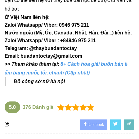
bạn có thể liên hệ với thầy bùa dân tộc để được tư vấn và
hỗ trợ:
Ở Việt Nam liên hệ:
Zalo/ Whatsapp/ Viber: 0946 975 211
Nước ngoài (Mỹ, Úc, Canada, Nhật, Hàn, Đài...) liên hệ:
Zalo/ Whatsapp/ Viber : +84946 975 211
Telegram: @thaybuadantoctay
Email:
buadantoctay@gmail.com
>> Tham khảo thêm tại:
8+ Cách hóa giải buôn bán ế
ẩm bằng muối, tỏi, chanh (Cập nhật)
Đồ công sở nữ hà nội
5.0
376
Đánh giá
facebook