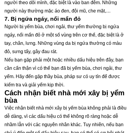
người theo dõi mình, đặc biệt là vào ban đêm. Những
người này thường mặc áo đen, đội mũ, che mặt,…
7. Bị ngứa ngáy, nổi mẩn đỏ
Người bị yểm bùa, chơi ngải, thư yểm thường bị ngứa
ngáy, nổi mẩn đỏ ở một số vùng trên cơ thể, đặc biệt là ở
tay, chân, lưng. Những vùng da bị ngứa thường có màu
đỏ, sưng tấy, gây đau rát.
Nếu bạn gặp phải một hoặc nhiều dấu hiệu trên đây, bạn
cần cẩn thận vì có thể bạn đã bị yểm bùa, chơi ngải, thư
yểm. Hãy đến gặp thầy bùa, pháp sư có uy tín để được
kiểm tra và giải yểm kịp thời.
Cách nhận biết nhà mới xây bị yểm
bùa
Việc nhận biết nhà mới xây bị yểm bùa không phải là điều
dễ dàng, vì các dấu hiệu có thể không rõ ràng hoặc dễ
nhầm lẫn với các nguyên nhân khác. Tuy nhiên, nếu bạn
chú ý đến một số dấu hiệu sau, bạn có thể có cơ hội phát