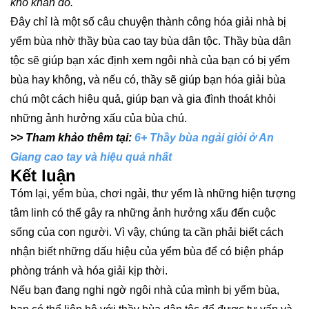
khó khăn đó."
Đây chỉ là một số câu chuyện thành công hóa giải nhà bị
yểm bùa nhờ thầy bùa cao tay bùa dân tộc. Thầy bùa dân
tộc sẽ giúp bạn xác định xem ngôi nhà của bạn có bị yểm
bùa hay không, và nếu có, thầy sẽ giúp bạn hóa giải bùa
chú một cách hiệu quả, giúp bạn và gia đình thoát khỏi
những ảnh hưởng xấu của bùa chú.
>> Tham khảo thêm tại:
6+ Thầy bùa ngải giỏi ở An
Giang cao tay và hiệu quả nhất
Kết luận
Tóm lại, yểm bùa, chơi ngải, thư yểm là những hiện tượng
tâm linh có thể gây ra những ảnh hưởng xấu đến cuộc
sống của con người. Vì vậy, chúng ta cần phải biết cách
nhận biết những dấu hiệu của yểm bùa để có biện pháp
phòng tránh và hóa giải kịp thời.
Nếu bạn đang nghi ngờ ngôi nhà của mình bị yểm bùa,