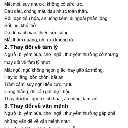
Mệt mỏi, suy nhược, không có sức lực.
Đau đầu, chóng mặt, đau nhức toàn thân.
Rối loạn tiêu hóa, ăn uống kém, đi ngoài phân lỏng.
Sốt, ho, khó thở.
Da dẻ xanh xao, thiếu sức sống.
Mắt thâm quầng, nhìn xa không rõ.
2. Thay đổi về tâm lý
Người bị yểm bùa, chơi ngải, thư yểm thường có những
thay đổi về tâm lý như:
Mất ngủ, ngủ không ngon giấc, hay gặp ác mộng.
Hay lo lắng, bồn chồn, bất an.
Trầm cảm, suy nghĩ tiêu cực, tự ti.
Căng thẳng, dễ cáu gắt, bực bội.
Thay đổi thói quen sinh hoạt, ăn uống, làm việc.
3. Thay đổi về vận mệnh
Người bị yểm bùa, chơi ngải, thư yểm thường gặp phải
những vấn đề về vận mệnh như: