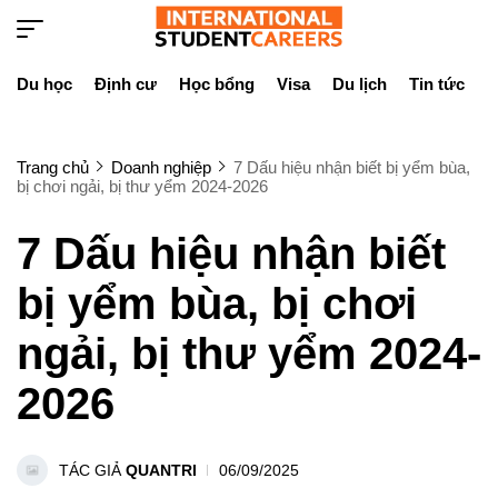
Du học
Định cư
Học bổng
Visa
Du lịch
Tin tức
D
Trang chủ
Doanh nghiệp
7 Dấu hiệu nhận biết bị yểm bùa,
bị chơi ngải, bị thư yểm 2024-2026
7 Dấu hiệu nhận biết
bị yểm bùa, bị chơi
ngải, bị thư yểm 2024-
2026
TÁC GIẢ
QUANTRI
06/09/2025