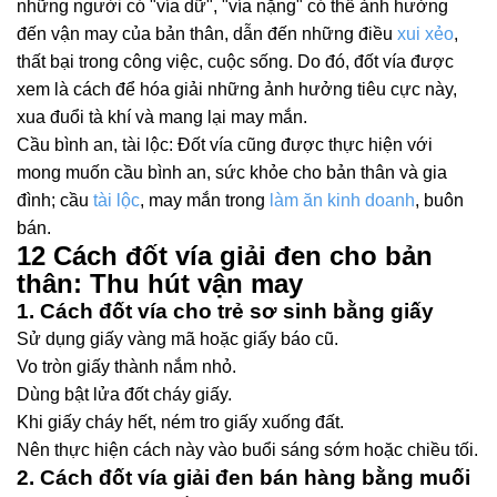
những người có "vía dữ", "vía nặng" có thể ảnh hưởng
đến vận may của bản thân, dẫn đến những điều
xui xẻo
,
thất bại trong công việc, cuộc sống. Do đó, đốt vía được
xem là cách để hóa giải những ảnh hưởng tiêu cực này,
xua đuổi tà khí và mang lại may mắn.
Cầu bình an, tài lộc: Đốt vía cũng được thực hiện với
mong muốn cầu bình an, sức khỏe cho bản thân và gia
đình; cầu
tài lộc
, may mắn trong
làm ăn kinh doanh
, buôn
bán.
12 Cách đốt vía giải đen cho bản
thân: Thu hút vận may
1. Cách đốt vía cho trẻ sơ sinh bằng giấy
Sử dụng giấy vàng mã hoặc giấy báo cũ.
Vo tròn giấy thành nắm nhỏ.
Dùng bật lửa đốt cháy giấy.
Khi giấy cháy hết, ném tro giấy xuống đất.
Nên thực hiện cách này vào buổi sáng sớm hoặc chiều tối.
2. Cách đốt vía giải đen bán hàng bằng muối