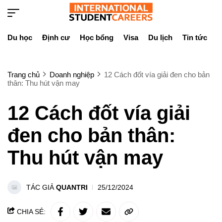
Du học
Định cư
Học bổng
Visa
Du lịch
Tin tức
D
Trang chủ
Doanh nghiệp
12 Cách đốt vía giải đen cho bản
thân: Thu hút vận may
12 Cách đốt vía giải
đen cho bản thân:
Thu hút vận may
TÁC GIẢ
QUANTRI
25/12/2024
CHIA SẺ: