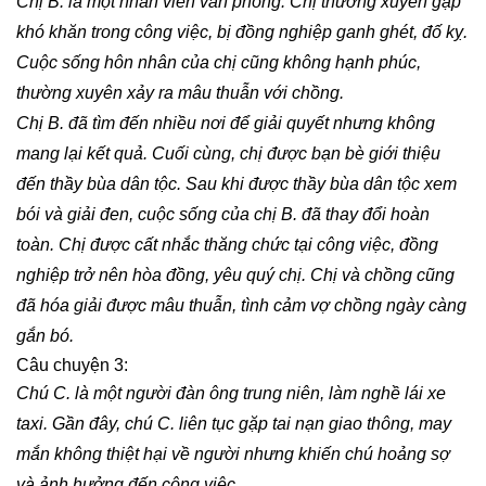
Chị B. là một nhân viên văn phòng. Chị thường xuyên gặp
khó khăn trong công việc, bị đồng nghiệp ganh ghét, đố kỵ.
Cuộc sống hôn nhân của chị cũng không hạnh phúc,
thường xuyên xảy ra mâu thuẫn với chồng.
Chị B. đã tìm đến nhiều nơi để giải quyết nhưng không
mang lại kết quả. Cuối cùng, chị được bạn bè giới thiệu
đến thầy bùa dân tộc. Sau khi được thầy bùa dân tộc xem
bói và giải đen, cuộc sống của chị B. đã thay đổi hoàn
toàn. Chị được cất nhắc thăng chức tại công việc, đồng
nghiệp trở nên hòa đồng, yêu quý chị. Chị và chồng cũng
đã hóa giải được mâu thuẫn, tình cảm vợ chồng ngày càng
gắn bó.
Câu chuyện 3:
Chú C. là một người đàn ông trung niên, làm nghề lái xe
taxi. Gần đây, chú C. liên tục gặp tai nạn giao thông, may
mắn không thiệt hại về người nhưng khiến chú hoảng sợ
và ảnh hưởng đến công việc.