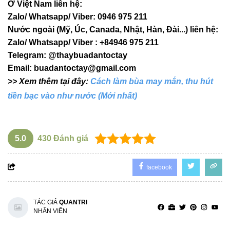
Ở Việt Nam liên hệ:
Zalo/ Whatsapp/ Viber: 0946 975 211
Nước ngoài (Mỹ, Úc, Canada, Nhật, Hàn, Đài...) liên hệ:
Zalo/ Whatsapp/ Viber : +84946 975 211
Telegram: @thaybuadantoctay
Email:
buadantoctay@gmail.com
>> Xem thêm tại đây:
Cách làm bùa may mắn, thu hút
tiền bạc vào như nước (Mới nhất)
5.0
430
Đánh giá
facebook
TÁC GIẢ
QUANTRI
NHÂN VIÊN