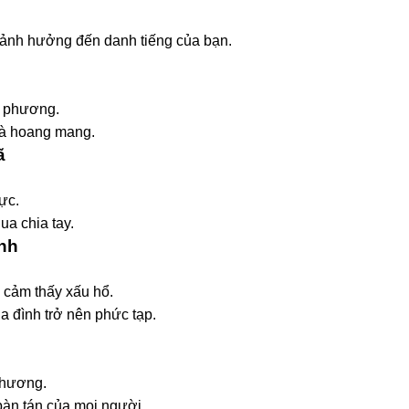
 ảnh hưởng đến danh tiếng của bạn.
ối phương.
và hoang mang.
ã
ực.
ua chia tay.
ình
ọ cảm thấy xấu hổ.
a đình trở nên phức tạp.
 phương.
bàn tán của mọi người.