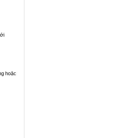
với
ẳng hoặc