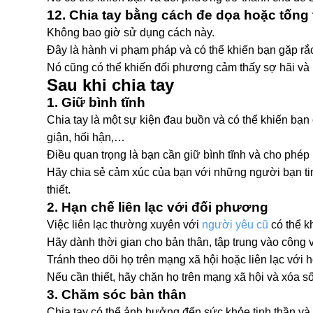
12. Chia tay bằng cách đe dọa hoặc tống 
Không bao giờ sử dụng cách này.
Đây là hành vi phạm pháp và có thể khiến bạn gặp rắc 
Nó cũng có thể khiến đối phương cảm thấy sợ hãi và l
Sau khi chia tay
1. Giữ bình tĩnh
Chia tay là một sự kiện đau buồn và có thể khiến bạ
giận, hối hận,…
Điều quan trọng là bạn cần giữ bình tĩnh và cho phép
Hãy chia sẻ cảm xúc của bạn với những người bạn tin
thiết.
2. Hạn chế liên lạc với đối phương
Việc liên lạc thường xuyên với
người yêu cũ
có thể k
Hãy dành thời gian cho bản thân, tập trung vào công 
Tránh theo dõi họ trên mạng xã hội hoặc liên lạc với 
Nếu cần thiết, hãy chặn họ trên mạng xã hội và xóa số
3. Chăm sóc bản thân
Chia tay có thể ảnh hưởng đến sức khỏe tinh thần và 