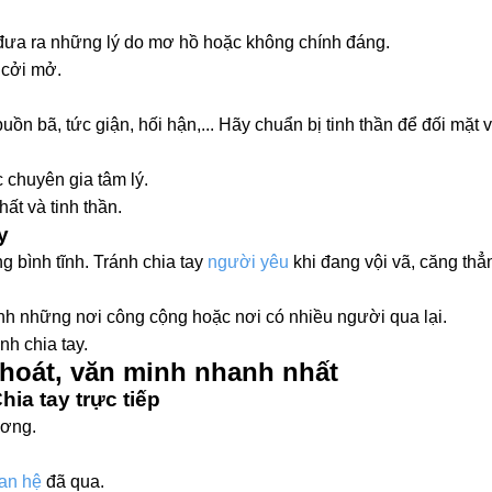
đưa ra những lý do mơ hồ hoặc không chính đáng.
 cởi mở.
 bã, tức giận, hối hận,... Hãy chuẩn bị tinh thần để đối mặt 
c chuyên gia tâm lý.
ất và tinh thần.
y
g bình tĩnh. Tránh chia tay
người yêu
khi đang vội vã, căng th
ránh những nơi công cộng hoặc nơi có nhiều người qua lại.
nh chia tay.
khoát, văn minh nhanh nhất
hia tay trực tiếp
ương.
an hệ
đã qua.