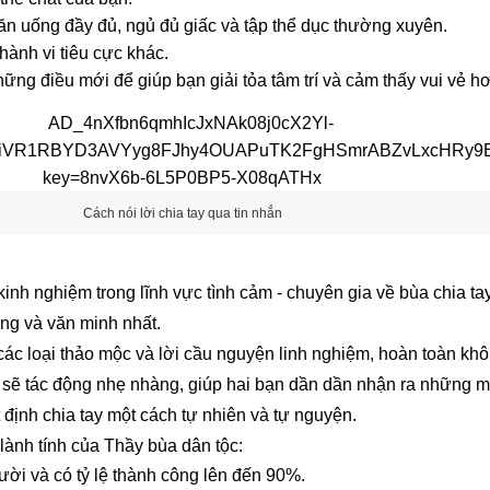
n uống đầy đủ, ngủ đủ giấc và tập thể dục thường xuyên.
hành vi tiêu cực khác.
ng điều mới để giúp bạn giải tỏa tâm trí và cảm thấy vui vẻ h
Cách nói lời chia tay qua tin nhắn
inh nghiệm trong lĩnh vực tình cảm - chuyên gia về bùa chia ta
àng và văn minh nhất.
các loại thảo mộc và lời cầu nguyện linh nghiệm, hoàn toàn kh
a sẽ tác động nhẹ nhàng, giúp hai bạn dần dần nhận ra những 
 định chia tay một cách tự nhiên và tự nguyện.
lành tính của Thầy bùa dân tộc:
ời và có tỷ lệ thành công lên đến 90%.