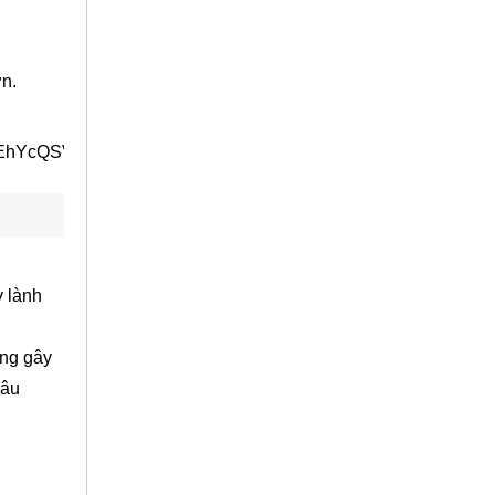
ơn.
y lành
ông gây
mâu