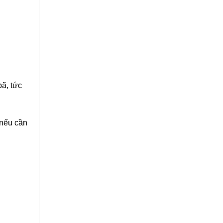
ã, tức
 nếu cần