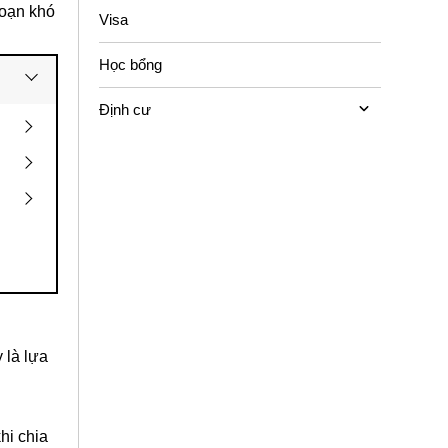
đoạn khó
Visa
Học bổng
Định cư
 là lựa
hi chia