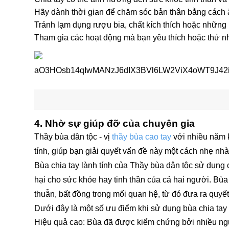
Hãy dành thời gian để chăm sóc bản thân bằng cách ă
Tránh lạm dụng rượu bia, chất kích thích hoặc những 
Tham gia các hoạt động mà bạn yêu thích hoặc thử nhữ
4. Nhờ sự giúp đỡ của chuyên gia
Thầy bùa dân tộc - vị
thầy bùa cao tay
với nhiều năm k
tính, giúp bạn giải quyết vấn đề này một cách nhẹ nh
Bùa chia tay lành tính của Thầy bùa dân tộc sử dụng 
hại cho sức khỏe hay tinh thần của cả hai người. Bù
thuẫn, bất đồng trong mối quan hệ, từ đó đưa ra quyết
Dưới đây là một số ưu điểm khi sử dụng bùa chia tay 
Hiệu quả cao: Bùa đã được kiểm chứng bởi nhiều ngư